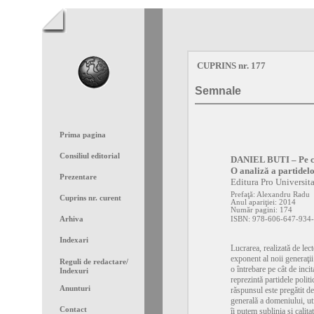
CUPRINS nr. 177
Semnale
Prima pagina
Consiliul editorial
DANIEL BUTI – Pe cin
O analiză a partide
Prezentare
Editura Pro Universita
Prefaţă: Alexandru Radu
Cuprins nr. curent
Anul apariţiei: 2014
Număr pagini: 174
Arhiva
ISBN: 978-606-647-934
Indexari
Lucrarea, realizată de lec
exponent al noii generaţii
Reguli de redactare
/
o întrebare pe cât de inci
Indexuri
reprezintă partidele poli
Anunturi
răspunsul este pregătit d
generală a domeniului, uti
Contact
îi putem sublinia și calit