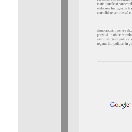
instituţionale și concepţii
edificarea tranziţiei de la
consolidate, abordează co
democratizării pentru dez
prezintă un obiectiv ambi
cadrul știinţelor politice, 
regimurilor politice, în ge