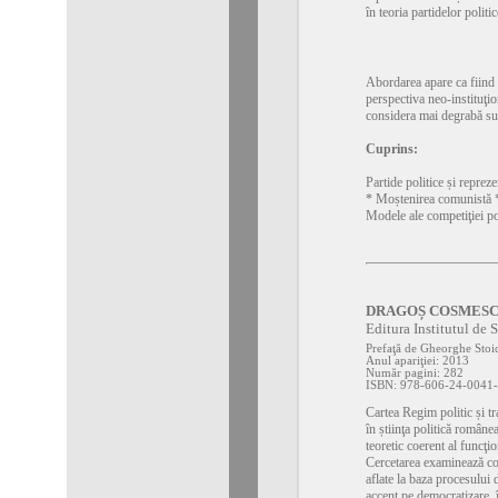
în teoria partidelor politic
Abordarea apare ca fiind c
perspectiva neo-instituţio
considera mai degrabă su
Cuprins:
Partide politice și repreze
* Moștenirea comunistă * P
Modele ale competiţiei pol
DRAGOȘ COSMESCU – R
Editura Institutul de 
Prefaţă de Gheorghe Stoi
Anul apariţiei: 2013
Număr pagini: 282
ISBN: 978-606-24-0041
Cartea Regim politic și tr
în știinţa politică române
teoretic coerent al funcţi
Cercetarea examinează con
aflate la baza procesului 
accent pe democratizare, î