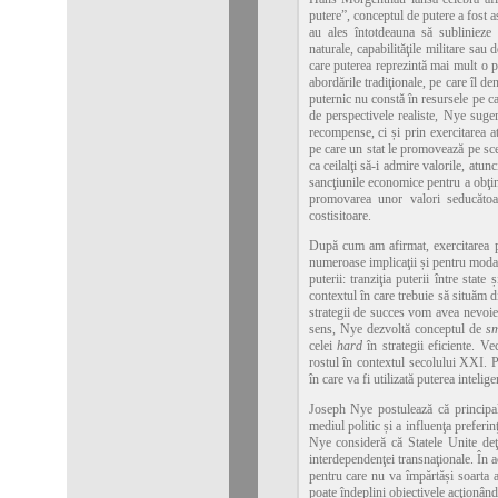
putere”, conceptul de putere a fost as
au ales întotdeauna să sublinieze 
naturale, capabilităţile militare sau
care puterea reprezintă mai mult o pr
abordările tradiţionale, pe care îl d
puternic nu constă în resursele pe ca
de perspectivele realiste, Nye suge
recompense, ci și prin exercitarea at
pe care un stat le promovează pe sce
ca ceilalţi să-i admire valorile, atu
sancţiunile economice pentru a obţin
promovarea unor valori seducătoar
costisitoare.
După cum am afirmat, exercitarea pu
numeroase implicaţii și pentru modali
puterii: tranziţia puterii între stat
contextul în care trebuie să situăm 
strategii de succes vom avea nevoie d
sens, Nye dezvoltă conceptul de
s
celei
hard
în strategii eficiente. V
rostul în contextul secolului XXI. 
în care va fi utilizată puterea intelige
Joseph Nye postulează că principal
mediul politic și a influenţa preferin
Nye consideră că Statele Unite deţi
interdependenţei transnaţionale. În a
pentru care nu va împărtăși soarta a
poate îndeplini obiectivele acţionând