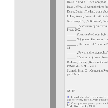
Holsti, Kalevi J., „The Concept of P
Isaac, Jeffrey, „Beyond the three fac
Kearn, David, „The hard truths abou
Lukes, Steven,
Power. A radical vi
Nye, Joseph S., „Soft Power”,
Fore
______
,
The Paradox of American P
Press, 2002
______,
Power in the Global Infor
______,
Soft power. The means to s
______, „The Future of American P
12
______, „Power and foreign policy
______,
The Future of Power,
New 
Rothman, Steven, „Revising the sof
Power,
vol. 4, nr. 1, 2011
Schmidt, Brian C., „Competing Rea
pp.523-550
NOTE
[
1
] Considerăm alegerea din partea t
una nefericită, astfel că vom utiliza
[
2
] Conceptul este pentru prima dat
York, Basic Books, 1990.