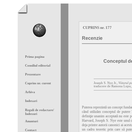
CUPRINS nr. 177
Recenzie
Prima pagina
Conceptul de 
Consiliul editorial
Prezentare
Joseph S. Nye Jr.,
Viitorul pu
Cuprins nr. curent
traducere de Ramona Lupu, 
Arhiva
Indexari
Puterea reprezintă un concept fundame
Reguli de redactare
/
când
utilizăm conceptul de putere 
Indexuri
definiţie unanim acceptată nu este p
Harvard, Joseph S. Nye este unul di
Anunturi
deja printre autorii canonici ai ace
un cadru teoretic prin care să pute
Contact