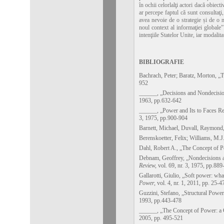
în ochii celorlalţi actori dacă obiecti
ar percepe faptul că sunt consultaţi,
avea nevoie de o strategie și de o na
noul context al informaţiei globale”
intenţiile Statelor Unite, iar modali
BIBLIOGRAFIE
Bachrach, Peter; Baratz, Morton, 
952
______, „Decisions and Nondecisi
1963, pp.632-642
______, „Power and Its to Faces Re
3, 1975, pp.900-904
Barnett, Michael, Duvall, Raymond
Berenskoetter, Felix; Williams, M.J.
Dahl, Robert A., „The Concept of 
Debnam, Geoffrey, „Nondecisions a
Review,
vol. 69, nr. 3, 1975, pp.889
Gallarotti, Giulio, „Soft power: what
Power,
vol. 4, nr. 1, 2011, pp. 25-4
Guzzini, Stefano, „Structural Powe
1993, pp.443-478
______, „The Concept of Power: a C
2005, pp. 495-521