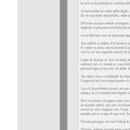
le avea și de prietenii și a adunat difer
A mai profitat de unele pălăvrăgeli, 
de vin sau înalte împrejurări, unde s
Din toate acestea trebuie să tragem 
legătură cu păstrarea secretului de st
Acest Răceanu este de mai mult timp a
Am stabilit ca mâine, Procuratura și
Pe urmă va urma cursul normal al pro
care le vor lua organele noastre de ju
Legat de aceasta aș dori să atrag at
oamenii care se ocupă cu controlul a
prevede legea și așa este, de altfel, î
Aţi văzut cum s-a întâmplat în State
Congresul nu l-a acceptat pentru că e
Așa că, în problema cinstei, noi am
atenţia, iar el continuă mai departe s
Deci va trebuie să tragem niște concl
de această natură, dar asta nu însea
acesta nu este singurul caz. Unele 
armată care se ocupa de așa ceva. În 
Noi am presupus că vom fi lăsaţi în 
Desigur, trebuie să tragă niște conclu