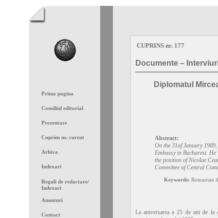
CUPRINS nr. 177
Documente – Interviur
Diplomatul Mirce
Prima pagina
Consiliul editorial
Prezentare
Cuprins nr. curent
Abstract:
On the 31of January 1989, 
Arhiva
Embassy in Bucharest. He wa
the position of Nicolae Cea
Indexari
Committee of Central Com
Keywords:
Romanian di
Reguli de redactare
/
Indexuri
Anunturi
La aniversarea a 25 de ani de la 
Contact