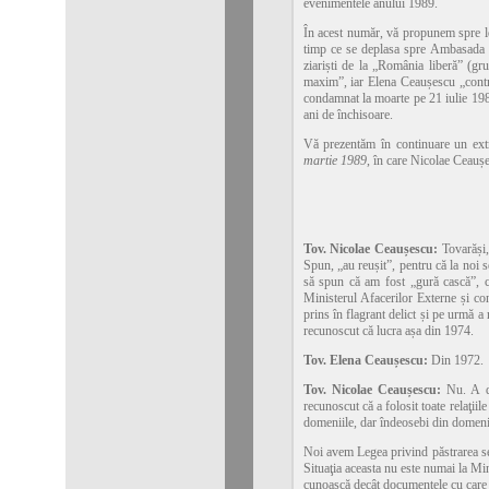
evenimentele anului 1989.
În acest număr, vă propunem spre lec
timp ce se deplasa spre Ambasada S
ziariști de la „România liberă” (gr
maxim”, iar Elena Ceaușescu „contro
condamnat la moarte pe 21 iulie 198
ani de închisoare.
Vă prezentăm în continuare un ex
martie 1989
, în care Nicolae Ceauș
Tov. Nicolae Ceaușescu:
Tovarăși,
Spun, „au reușit”, pentru că la noi s
să spun că am fost „gură cască”, 
Ministerul Afacerilor Externe și co
prins în flagrant delict și pe urmă 
recunoscut că lucra așa din 1974.
Tov. Elena Ceaușescu:
Din 1972.
Tov. Nicolae Ceaușescu:
Nu. A d
recunoscut că a folosit toate relaţiil
domeniile, dar îndeosebi din domeniu
Noi avem Legea privind păstrarea secr
Situaţia aceasta nu este numai la Min
cunoască decât documentele cu care luc