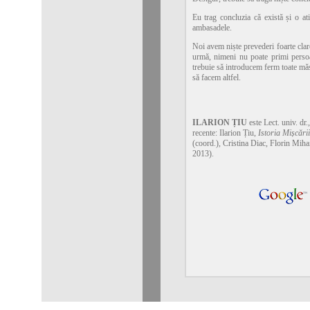
Eu trag concluzia că există și o atit
ambasadele.
Noi avem niște prevederi foarte clar
urmă, nimeni nu poate primi persoan
trebuie să introducem ferm toate măs
să facem altfel.
ILARION ȚIU
este Lect. univ. dr.
recente: Ilarion Țiu,
Istoria Mișcări
(coord.), Cristina Diac, Florin Mihai
2013).